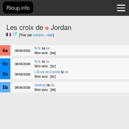
Rioup.info
Les croix de
Jordan
[Trier par
cotation
-
date
]
N.N.
6a
6a
6a
08/06/2026
Mon avis : [6a]
N.N.
5c
5c
5c
08/06/2026
Mon avis : [5c]
L'Éclat du Crystal
5c
5c
5c
08/06/2026
Mon avis : [5c]
Gelfling
5b
5b
5b
08/06/2026
Mon avis : [5b]