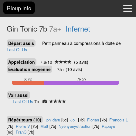
Rioup.info
Gin Tonic
7b
7a+
Infernet
Départ assis
— Petit panneau à compressions à doite de
Last Of Us
.
Appréciation
7.6/10
(5 avis)
Évaluation moyenne
7a+ (10 avis)
6c (3)
7b (7)
Voir aussi
Last Of Us
7c
Répétiteurs (10)
phildar8
[6c]
Jo_
[7b]
Florian
[7b]
François L
[7b]
Pierre V
[7b]
Matt
[7b]
Nyényényétraction
[7b]
Papaye
[6c]
FranC
[7b]