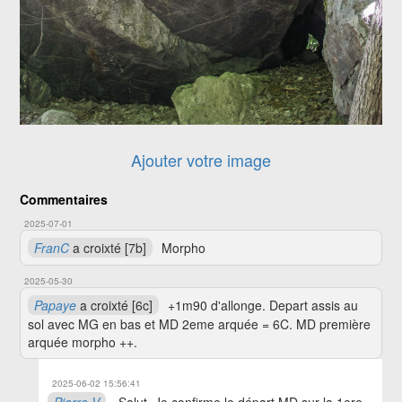
Ajouter votre image
Commentaires
2025-07-01
FranC
a croixté [7b]
Morpho
2025-05-30
Papaye
a croixté [6c]
+1m90 d'allonge. Depart assis au
sol avec MG en bas et MD 2eme arquée = 6C. MD première
arquée morpho ++.
2025-06-02 15:56:41