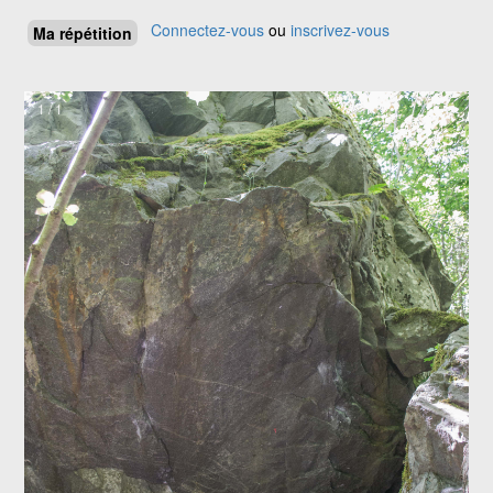
Connectez-vous
ou
inscrivez-vous
Ma répétition
1 / 1