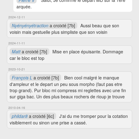
Pierre V
Salut, Je confirme le départ MD sur la 1ere
arquée.
2024-12-11
Nyényényétraction
a croixté [7b]
Aussi beau que son
voisin mais gestuelle plus simpliste que son voisin
2024-11-11
Matt
a croixté [7b]
Mise en place épuisante. Dommage
car le bloc est top
2023-10-21
François L
a croixté [7b]
Bien cool malgré le manque
d'ampleur et le depart un peu sous morpho (faut pas etre
trop grand). Pur bloc mi compress mi reglettes avec une fin
sur giga bac. Un des plus beaux rochers de rioup je trouve
2010-04-16
phildar8
a croixté [6c]
J'ai du me tromper pour la cotation
visiblement ou sinon une prise a cassé.