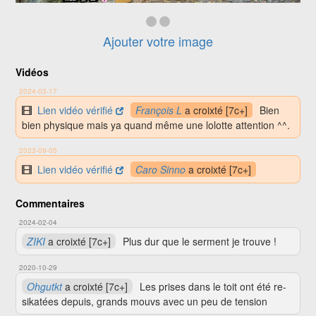
Ajouter votre image
Vidéos
2024-03-17
Lien vidéo vérifié
François L
a croixté [7c+]
Bien
bien physique mais ya quand même une lolotte attention ^^.
2023-09-05
Lien vidéo vérifié
Caro Sinno
a croixté [7c+]
Commentaires
2024-02-04
ZIKI
a croixté [7c+]
Plus dur que le serment je trouve !
2020-10-29
Ohgutkt
a croixté [7c+]
Les prises dans le toit ont été re-
sikatées depuis, grands mouvs avec un peu de tension