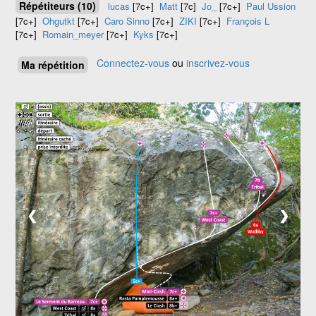
Répétiteurs (10)
lucas
[7c+]
Matt
[7c]
Jo_
[7c+]
Paul Ussion
[7c+]
Ohgutkt
[7c+]
Caro Sinno
[7c+]
ZIKI
[7c+]
François L
[7c+]
Romain_meyer
[7c+]
Kyks
[7c+]
Connectez-vous
ou
inscrivez-vous
Ma répétition
1 / 2
❮
❯