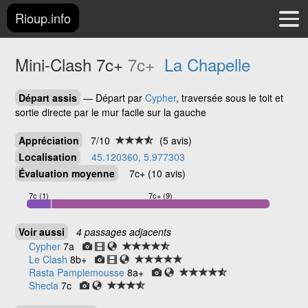
Rioup.info
Mini-Clash
7c+
7c+
La Chapelle
Départ assis
— Départ par
Cypher
, traversée sous le toit et
sortie directe par le mur facile sur la gauche
Appréciation
7/10
(5 avis)
Localisation
45.120360, 5.977303
Évaluation moyenne
7c+ (10 avis)
7c (1)
7c+ (9)
Voir aussi
4 passages adjacents
Cypher
7a
Le Clash
8b+
Rasta Pamplemousse
8a+
Shecla
7c